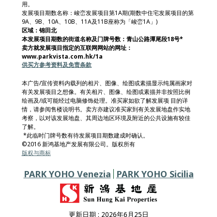
用。
发展项目期数名称：峻峦发展项目第1A期(期数中住宅发展项目的第
9A、9B、10A、10B、11A及11B座称为「峻峦1A」)
区域：锦田北
本发展项目期数的街道名称及门牌号数：青山公路潭尾段18号*
卖方就发展项目指定的互联网网站的网址：
www.parkvista.com.hk/1a
供买方参考资料及免责条款
本广告/宣传资料内载列的相片、图像、绘图或素描显示纯属画家对
有关发展项目之想像。有关相片、图像、绘图或素描并非按照比例
绘画及/或可能经过电脑修饰处理。准买家如欲了解发展项 目的详
情，请参阅售楼说明书。卖方亦建议准买家到有关发展地盘作实地
考察，以对该发展地盘、其周边地区环境及附近的公共设施有较佳
了解。
*此临时门牌号数有待发展项目期数建成时确认。
©2016 新鸿基地产发展有限公司。版权所有
版权与商标
PARK YOHO Venezia
PARK YOHO Sicilia
更新日期 : 2026年6月25日