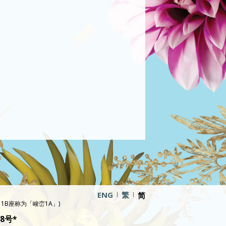
ENG
繁
简
1B座称为「峻峦1A」)
8号*