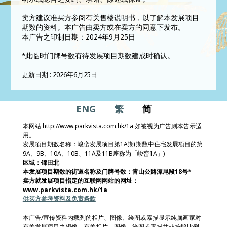
卖方建议准买方参阅有关售楼说明书，以了解本发展项目
期数的资料。本广告由卖方或在卖方的同意下发布。
本广告之印制日期：2024年9月25日
*此临时门牌号数有待发展项目期数建成时确认。
更新日期 : 2026年6月25日
ENG
繁
简
本网站 http://www.parkvista.com.hk/1a 如被视为广告则本告示适
用。
发展项目期数名称：峻峦发展项目第1A期(期数中住宅发展项目的第
9A、9B、10A、10B、11A及11B座称为「峻峦1A」)
区域：锦田北
本发展项目期数的街道名称及门牌号数：青山公路潭尾段18号*
卖方就发展项目指定的互联网网站的网址：
www.parkvista.com.hk/1a
供买方参考资料及免责条款
本广告/宣传资料内载列的相片、图像、绘图或素描显示纯属画家对
有关发展项目之想像。有关相片、图像、绘图或素描并非按照比例