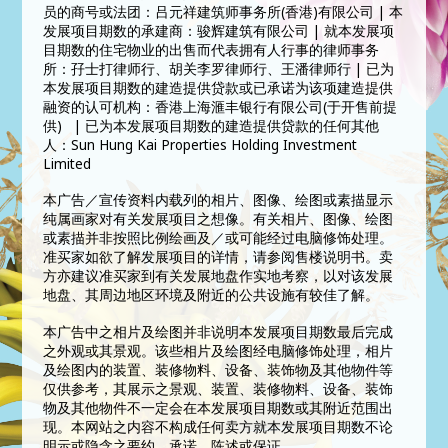
员的商号或法团：吕元祥建筑师事务所(香港)有限公司 | 本
发展项目期数的承建商：骏辉建筑有限公司 | 就本发展项
目期数的住宅物业的出售而代表拥有人行事的律师事务
所：孖士打律师行、胡关李罗律师行、王潘律师行 | 已为
本发展项目期数的建造提供贷款或已承诺为该项建造提供
融资的认可机构：香港上海滙丰银行有限公司(于开售前提
供) | 已为本发展项目期数的建造提供贷款的任何其他
人：Sun Hung Kai Properties Holding Investment
Limited
本广告／宣传资料内载列的相片、图像、绘图或素描显示
纯属画家对有关发展项目之想像。有关相片、图像、绘图
或素描并非按照比例绘画及／或可能经过电脑修饰处理。
准买家如欲了解发展项目的详情，请参阅售楼说明书。卖
方亦建议准买家到有关发展地盘作实地考察，以对该发展
地盘、其周边地区环境及附近的公共设施有较佳了解。
本广告中之相片及绘图并非说明本发展项目期数最后完成
之外观或其景观。该些相片及绘图经电脑修饰处理，相片
及绘图内的装置、装修物料、设备、装饰物及其他物件等
仅供参考，其展示之景观、装置、装修物料、设备、装饰
物及其他物件不一定会在本发展项目期数或其附近范围出
现。本网站之内容不构成任何卖方就本发展项目期数不论
明示或隐含之要约、承诺、陈述或保证。