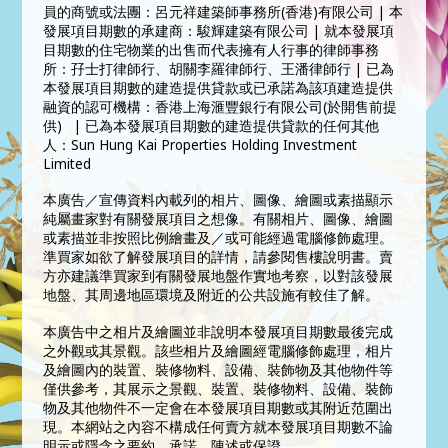
員的商號或法團：呂元祥建築師事務所(香港)有限公司 | 本
發展項目期數的承建商：駿輝建築有限公司 | 就本發展項
目期數的住宅物業的出售而代表擁有人行事的律師事務
所：孖士打律師行、胡關李羅律師行、王潘律師行 | 已為
本發展項目期數的建造提供貸款或已承諾為該項建造提供
融資的認可機構：香港上海滙豐銀行有限公司(於開售前提
供) | 已為本發展項目期數的建造提供貸款的任何其他
人：Sun Hung Kai Properties Holding Investment
Limited
本廣告／宣傳資料內載列的相片、圖像、繪圖或素描顯示
純屬畫家對有關發展項目之想像。有關相片、圖像、繪圖
或素描並非按照比例繪畫及／或可能經過電腦修飾處理。
準買家如欲了解發展項目的詳情，請參閱售樓說明書。賣
方亦建議準買家到有關發展地盤作實地考察，以對該發展
地盤、其周邊地區環境及附近的公共設施有較佳了解。
本廣告中之相片及繪圖並非說明本發展項目期數最後完成
之外觀或其景觀。該些相片及繪圖經電腦修飾處理，相片
及繪圖內的裝置、裝修物料、設備、裝飾物及其他物件等
僅供參考，其展示之景觀、裝置、裝修物料、設備、裝飾
物及其他物件不一定會在本發展項目期數或其附近范圍出
現。本網站之內容不構成任何賣方就本發展項目期數不論
明示或隱含之要約、承諾、陳述或保證。