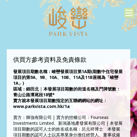
供買方參考資料及免責條款
發展項目期數名稱：峻巒發展項目第1A期(期數中住宅發展
項目的第9A、9B、10A、10B、11A及11B座稱為「峻巒
1A」)
區域：錦田北 | 本發展項目期數的街道名稱及門牌號數：
青山公路潭尾段18號*
賣方就本發展項目期數指定的互聯網網站的網址：
www.parkvista.com.hk/1a
賣方：輝強有限公司 | 賣方的控權公司：Fourseas
Investments Limited、新鴻基地產發展有限公司 | 本發展
項目期數的認可人士的姓名或名稱：呂元祥博士 本發展
項目期數的認可人士以其專業身分擔任經營人、董事或僱