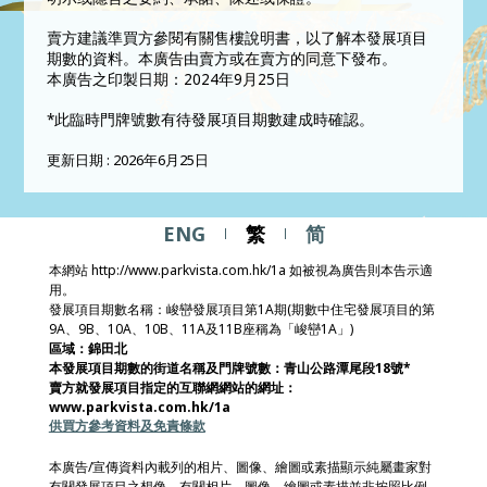
賣方建議準買方參閱有關售樓說明書，以了解本發展項目
期數的資料。本廣告由賣方或在賣方的同意下發布。
本廣告之印製日期：2024年9月25日
*此臨時門牌號數有待發展項目期數建成時確認。
更新日期 : 2026年6月25日
ENG
繁
简
本網站 http://www.parkvista.com.hk/1a 如被視為廣告則本告示適
用。
發展項目期數名稱：峻巒發展項目第1A期(期數中住宅發展項目的第
9A、9B、10A、10B、11A及11B座稱為「峻巒1A」)
區域：錦田北
本發展項目期數的街道名稱及門牌號數：青山公路潭尾段18號*
賣方就發展項目指定的互聯網網站的網址：
www.parkvista.com.hk/1a
供買方參考資料及免責條款
本廣告/宣傳資料內載列的相片、圖像、繪圖或素描顯示純屬畫家對
有關發展項目之想像。有關相片、圖像、繪圖或素描並非按照比例